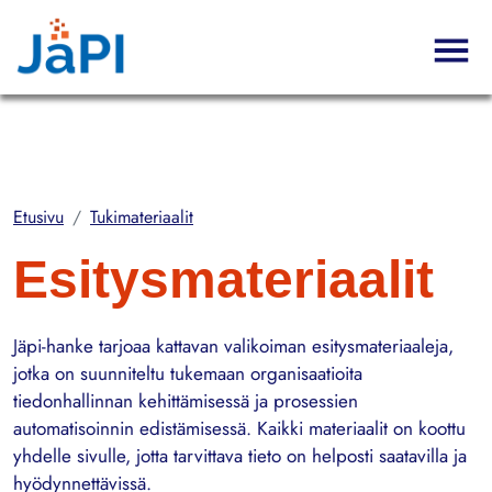
Hyppää pääsisältöön
Etusivu
Tukimateriaalit
Esitysmateriaalit
Jäpi-hanke tarjoaa kattavan valikoiman esitysmateriaaleja,
jotka on suunniteltu tukemaan organisaatioita
tiedonhallinnan kehittämisessä ja prosessien
automatisoinnin edistämisessä. Kaikki materiaalit on koottu
yhdelle sivulle, jotta tarvittava tieto on helposti saatavilla ja
hyödynnettävissä.