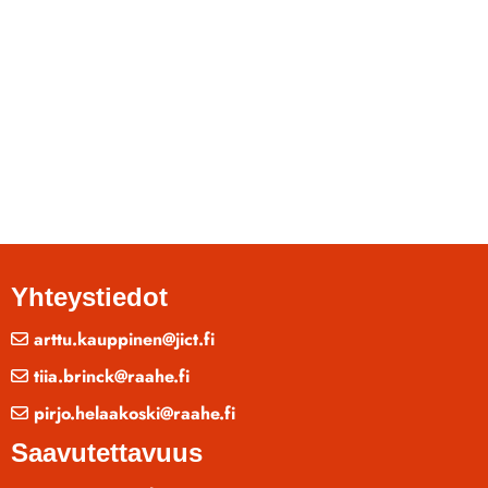
Yhteystiedot
arttu.kauppinen@jict.fi
tiia.brinck@raahe.fi
pirjo.helaakoski@raahe.fi
Saavutettavuus