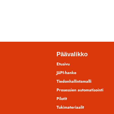
Päävalikko
Etusivu
JäPI-hanke
Tiedonhallintamalli
Prosessien automatisointi
Pilotit
Tukimateriaalit