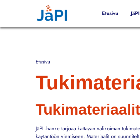
Hyppää pääsisältöön
Etusivu
JäP
Etusivu
Tukimateria
Tukimateriaali
JäPI -hanke tarjoaa kattavan valikoiman tukimat
käytäntöön viemiseen. Materiaalit on suunnitel