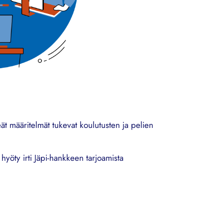
eät määritelmät tukevat koulutusten ja pelien
yöty irti Jäpi-hankkeen tarjoamista