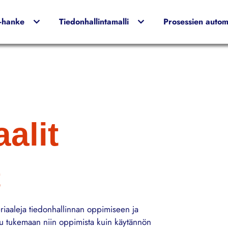
I-hanke
Tiedonhallintamalli
Prosessien automa
alit
t
eriaaleja tiedonhallinnan oppimiseen ja
tu tukemaan niin oppimista kuin käytännön