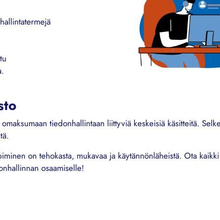
hallintatermejä
stu
a.
sto
omaksumaan tiedonhallintaan liittyviä keskeisiä käsitteitä. Selk
tä.
iminen on tehokasta, mukavaa ja käytännönläheistä. Ota kaikki h
donhallinnan osaamiselle!