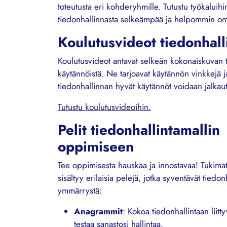
toteutusta eri kohderyhmille. Tutustu työkaluihin 
tiedonhallinnasta selkeämpää ja helpommin om
Koulutusvideot tiedonhall
Koulutusvideot antavat selkeän kokonaiskuvan ti
käytännöistä. Ne tarjoavat käytännön vinkkejä j
tiedonhallinnan hyvät käytännöt voidaan jalkaut
Tutustu koulutusvideoihin.
Pelit tiedonhallintamallin
oppimiseen
Tee oppimisesta hauskaa ja innostavaa! Tukimat
sisältyy erilaisia pelejä, jotka syventävät tiedon
ymmärrystä:
Anagrammit
: Kokoa tiedonhallintaan liitty
testaa sanastosi hallintaa.