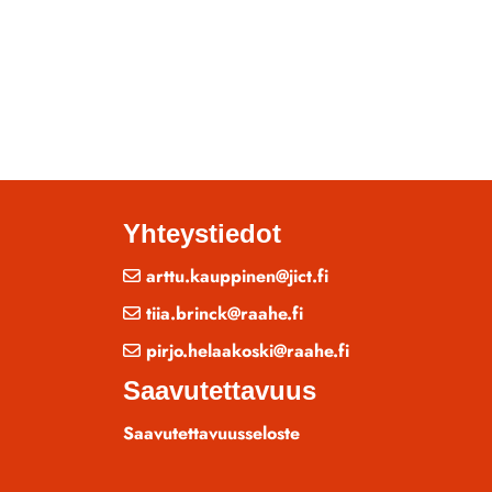
Yhteystiedot
arttu.kauppinen@jict.fi
tiia.brinck@raahe.fi
pirjo.helaakoski@raahe.fi
Saavutettavuus
Saavutettavuusseloste