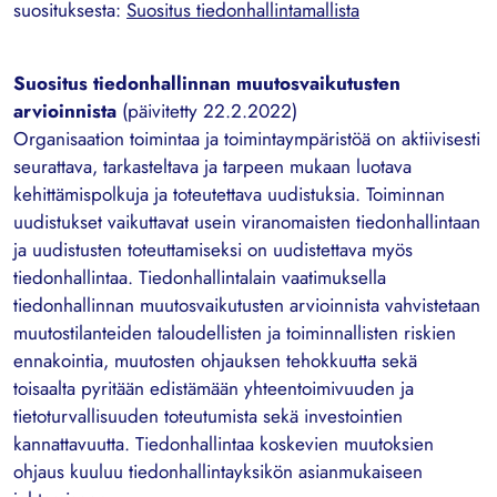
suosituksesta:
Suositus tiedonhallintamallista
Suositus tiedonhallinnan muutosvaikutusten
arvioinnista
(päivitetty 22.2.2022)
Organisaation toimintaa ja toimintaympäristöä on aktiivisesti
seurattava, tarkasteltava ja tarpeen mukaan luotava
kehittämispolkuja ja toteutettava uudistuksia. Toiminnan
uudistukset vaikuttavat usein viranomaisten tiedonhallintaan
ja uudistusten toteuttamiseksi on uudistettava myös
tiedonhallintaa. Tiedonhallintalain vaatimuksella
tiedonhallinnan muutosvaikutusten arvioinnista vahvistetaan
muutostilanteiden taloudellisten ja toiminnallisten riskien
ennakointia, muutosten ohjauksen tehokkuutta sekä
toisaalta pyritään edistämään yhteentoimivuuden ja
tietoturvallisuuden toteutumista sekä investointien
kannattavuutta. Tiedonhallintaa koskevien muutoksien
ohjaus kuuluu tiedonhallintayksikön asianmukaiseen