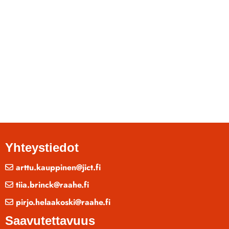
Yhteystiedot
arttu.kauppinen@jict.fi
tiia.brinck@raahe.fi
pirjo.helaakoski@raahe.fi
Saavutettavuus