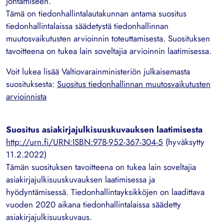
johtamiseen.
Tämä on tiedonhallintalautakunnan antama suositus
tiedonhallintalaissa säädetystä tiedonhallinnan
muutosvaikutusten arvioinnin toteuttamisesta. Suosituksen
tavoitteena on tukea lain soveltajia arvioinnin laatimisessa.
Voit lukea lisää Valtiovarainministeriön julkaisemasta
suosituksesta:
Suositus tiedonhallinnan muutosvaikutusten
arvioin
nista
Suositus asiakirjajulkisuuskuvauksen laatimisesta
http://urn.fi/URN:ISBN:978-952-367-304-5
(hyväksytty
11.2.2022)
Tämän suosituksen tavoitteena on tukea lain soveltajia
asiakirjajulkisuuskuvauksen laatimisessa ja
hyödyntämisessä. Tiedonhallintayksikköjen on laadittava
vuoden 2020 aikana tiedonhallintalaissa säädetty
asiakirjajulkisuuskuvaus.