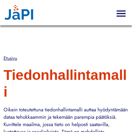
Hyppää pääsisältöön
Etusivu
Tiedonhallintamall
i
Oikein toteutettuna tiedonhallintamalli auttaa hyödyntämään
dataa tehokkaammin ja tekemään parempia päätöksiä.
Kuvittele maailma, jossa tieto on helposti saatavilla,
luotettavaa ja reaaliaikaista. Tämä on mahdollista