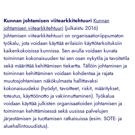
Kunnan johtamisen viitearkkitehtuuri
Kunnan
johtamisen viitearkkitehtuuri
(julkaistu 2016)
Johtamisen viitearkkitehtuuri on organisaatioriippumaton
työkalu, jota voidaan käyttää erilaisiin käyttötarkoituksiin
kaikenkokoisissa kunnissa. Sen avulla voidaan kuvata
toiminnan kokonaisuuden tai sen osan nykytila ja tavoitetila
sekä määrittää kehittämisen tiekartta. Tällöin johtaminen ja
toiminnan kehittäminen voidaan kohdentaa ja rajata
muutosjohtamisen näkökulmasta hallittavaksi
kokonaisuudeksi (hyödyt, tavoitteet, riskit, määritykset,
toteutus, käyttöönotto ja vakiinnuttaminen). Työkalua
voidaan käyttää julkisten organisaatioiden johtamisen ja
toiminnan kehittämisessä sekä uusissa palvelujen
järjestämisen ja tuottamisen ratkaisuissa (esim. SOTE- ja
aluehallintouudistus).