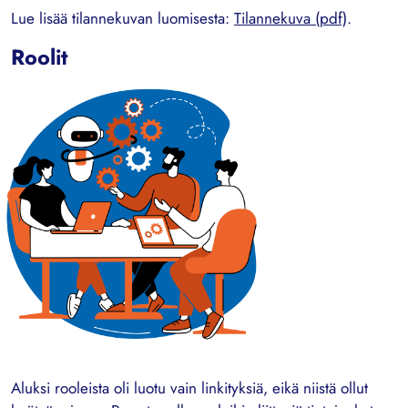
Lue lisää tilannekuvan luomisesta:
Tilannekuva (pdf)
.
Roolit
Aluksi rooleista oli luotu vain linkityksiä, eikä niistä ollut