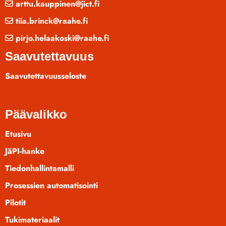
arttu.kauppinen@jict.fi
tiia.brinck@raahe.fi
pirjo.helaakoski@raahe.fi
Saavutettavuus
Saavutettavuusseloste
Päävalikko
Etusivu
JäPI-hanke
Tiedonhallintamalli
Prosessien automatisointi
Pilotit
Tukimateriaalit