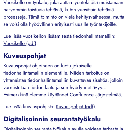
Vuosikello on työkalu, joka auttaa työntekijöitä muistamaan
harvemmin toistuvia tehtäviä, kuten vuosittain tehtäviä
prosesseja. Tämä toiminto on vielä kehitysvaiheessa, mutta
se voisi olla hyödyllinen erityisesti uusille työntekijöille.
Lue lisää vuosikellon lisäämisestä tiedonhallintamalliin:
Vuosikello (pdf)
.
Kuvauspohjat
Kuvauspohjat ohjeineen on luotu jokaiselle
tiedonhallintamallin elementille. Niiden tarkoitus on
yhtenäistää tiedonhallintamalliin kuvattavaa sisältöä, jolloin
varmistetaan tiedon laatu ja sen hyödynnettävyys.
Esimerkkinä olemme käyttäneet Confluence -järjestelmää.
Lue lisää kuvauspohjista:
Kuvauspohjat (pdf)
.
Digitalisoinnin seurantatyökalu
Digitalisoinnin seuranta työkalun avulla voidaan tarkastella