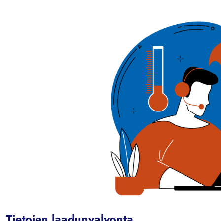
Tietojen laadunvalvonta