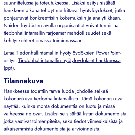
suunnittelussa ja toteutuksessa. Lisäksi esitys sisältää
hankkeen aikana tehdyt merkittävät hyötylöydökset, jotka
pohjautuvat konkreettisiin kokemuksiin ja analytiikkaan.
Näiden löydösten avulla organisaatiot voivat tunnistaa
tiedonhallintamallin tarjoamat mahdollisuudet sekä
kehityskohteet omassa toiminnassaan.
Lataa Tiedonhallintamallin hyötylöydöksien PowerPoint-
esitys:
Tiedonhallintamallin hyötylöydökset hankkeessa
(ppt)
.
Tilannekuva
Hankkeessa todettiin tarve luoda johdolle selkeä
kokonaiskuva tiedonhallintamallista. Tämä kokonaiskuva
näyttää, kuinka monta dokumenttia on luotu ja missä
vaiheessa ne ovat. Lisäksi se sisältää listan dokumenteista,
jotka vaativat toimenpiteitä, sekä tiedot viimeaikaisista ja
aikaisemmista dokumenteista ja arvioinneista.