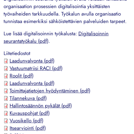
organisaation prosessien digitalisointia yksittäisten
työvaiheiden tarkkuudella. Työkalun avulla organisaatio
tunnistaa esimerkiksi sähköistettävien palveluiden tarpeet.
Lue lisää digitalisoinnin työkalusta:
Digitalisoinnin
seurantatyökalu (pdf)
.
Liitetiedostot
Laadunvalvonta (pdf)
Vastuumatriisi RACI (pdf)
Roolit (pdf)
Laadunvalvonta (pdf)
Toimittajatietojen hyödyntäminen (pdf)
Tilannekuva (pdf)
Hallintosäännön pykälät (pdf)
Kuvauspohjat (pdf)
Vuosikello (pdf)
Itsearviointi (pdf)