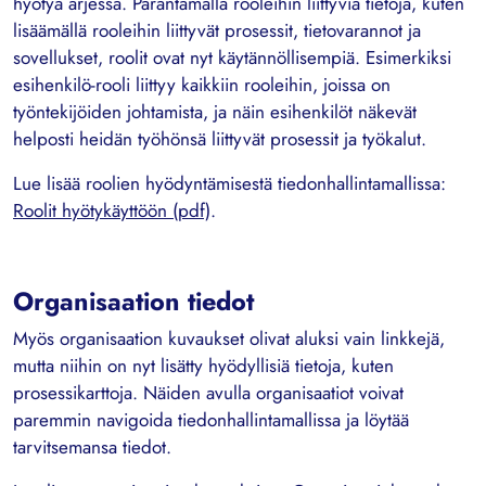
hyötyä arjessa. Parantamalla rooleihin liittyviä tietoja, kuten
lisäämällä rooleihin liittyvät prosessit, tietovarannot ja
sovellukset, roolit ovat nyt käytännöllisempiä. Esimerkiksi
esihenkilö-rooli liittyy kaikkiin rooleihin, joissa on
työntekijöiden johtamista, ja näin esihenkilöt näkevät
helposti heidän työhönsä liittyvät prosessit ja työkalut.
Lue lisää roolien hyödyntämisestä tiedonhallintamallissa:
Roolit hyötykäyttöön (pdf)
.
Organisaation tiedot
Myös organisaation kuvaukset olivat aluksi vain linkkejä,
mutta niihin on nyt lisätty hyödyllisiä tietoja, kuten
prosessikarttoja. Näiden avulla organisaatiot voivat
paremmin navigoida tiedonhallintamallissa ja löytää
tarvitsemansa tiedot.