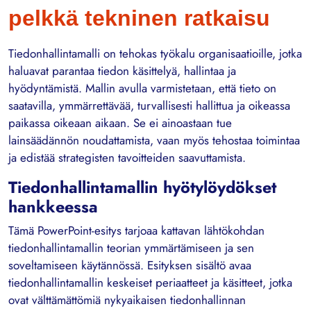
pelkkä tekninen ratkaisu
Tiedonhallintamalli on tehokas työkalu organisaatioille, jotka
haluavat parantaa tiedon käsittelyä, hallintaa ja
hyödyntämistä. Mallin avulla varmistetaan, että tieto on
saatavilla, ymmärrettävää, turvallisesti hallittua ja oikeassa
paikassa oikeaan aikaan. Se ei ainoastaan tue
lainsäädännön noudattamista, vaan myös tehostaa toimintaa
ja edistää strategisten tavoitteiden saavuttamista.
Tiedonhallintamallin hyötylöydökset
hankkeessa
Tämä PowerPoint-esitys tarjoaa kattavan lähtökohdan
tiedonhallintamallin teorian ymmärtämiseen ja sen
soveltamiseen käytännössä. Esityksen sisältö avaa
tiedonhallintamallin keskeiset periaatteet ja käsitteet, jotka
ovat välttämättömiä nykyaikaisen tiedonhallinnan