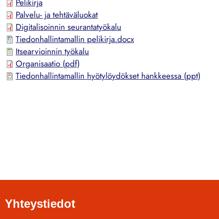
Pelikirja
Palvelu- ja tehtäväluokat
Digitalisoinnin seurantatyökalu
Tiedonhallintamallin pelikirja.docx
Itsearvioinnin työkalu
Organisaatio (pdf)
Tiedonhallintamallin hyötylöydökset hankkeessa (ppt)
Yhteystiedot