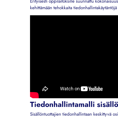
Erityisesti oppilaitoksille suunnattu kokonaisuus
kehittämään tehokkaita tiedonhallintakäytäntö
Tiedonhallintamalli sisällö
Sisällöntuottajien tiedonhallintaan keskittyvä o