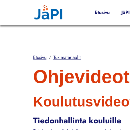
Hyppää pääsisältöön
Etusivu
JäP
Etusivu
Tukimateriaalit
Ohjevideot
Koulutusvideo
Tiedonhallinta kouluille