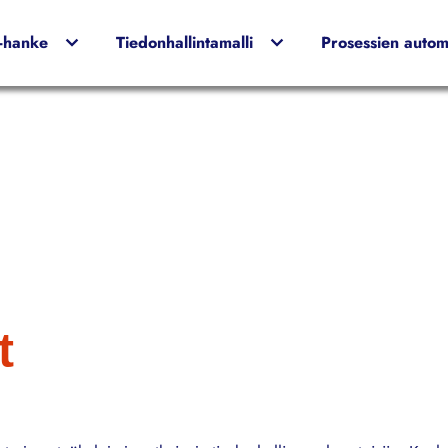
I-hanke
Tiedonhallintamalli
Prosessien automa
t