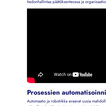
tiedonhallintaa päätöksenteossa ja organisaatio
Prosessien automatisoinni
Automaatio ja robotiikka avaavat uusia mahdoll