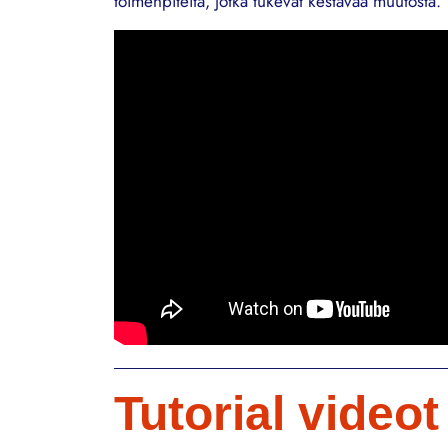
toimenpiteitä, jotka tukevat kestävää muutosta.
Tutorial videot