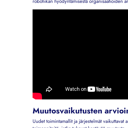
robotiikan hyödyntämisestä organisaatioiden ar
Muutosvaikutusten arvioin
Uudet toimintamallit ja järjestelmät vaikuttava