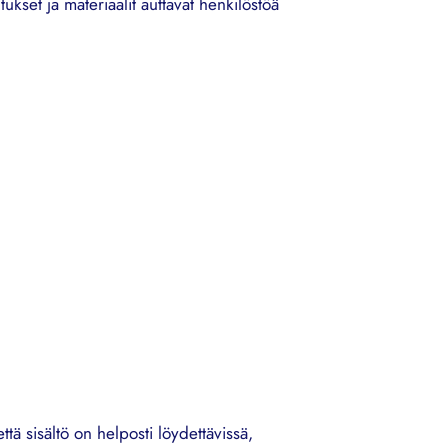
tukset ja materiaalit auttavat henkilöstöä
tä sisältö on helposti löydettävissä,