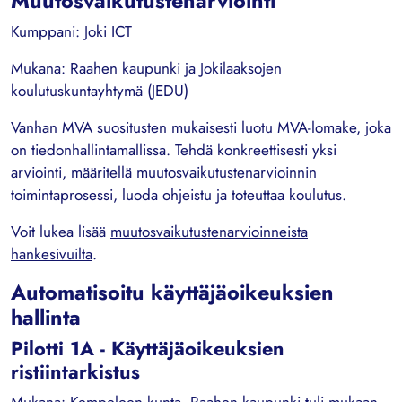
Muutosvaikutustenarviointi
Kumppani: Joki ICT
Mukana: Raahen kaupunki ja Jokilaaksojen
koulutuskuntayhtymä (JEDU)
Vanhan MVA suositusten mukaisesti luotu MVA-lomake, joka
on tiedonhallintamallissa. Tehdä konkreettisesti yksi
arviointi, määritellä muutosvaikutustenarvioinnin
toimintaprosessi, luoda ohjeistu ja toteuttaa koulutus.
Voit lukea lisää
muutosvaikutustenarvioinneista
hankesivuilta
.
Automatisoitu käyttäjäoikeuksien
hallinta
Pilotti 1A - Käyttäjäoikeuksien
ristiintarkistus