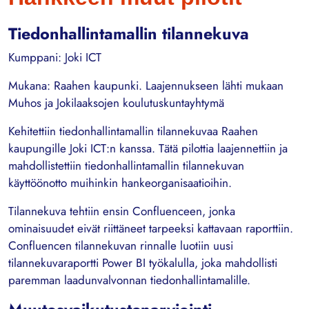
Tiedonhallintamallin tilannekuva
Kumppani: Joki ICT
Mukana: Raahen kaupunki. Laajennukseen lähti mukaan
Muhos ja Jokilaaksojen koulutuskuntayhtymä
Kehitettiin tiedonhallintamallin tilannekuvaa Raahen
kaupungille Joki ICT:n kanssa. Tätä pilottia laajennettiin ja
mahdollistettiin tiedonhallintamallin tilannekuvan
käyttöönotto muihinkin hankeorganisaatioihin.
Tilannekuva tehtiin ensin Confluenceen, jonka
ominaisuudet eivät riittäneet tarpeeksi kattavaan raporttiin.
Confluencen tilannekuvan rinnalle luotiin uusi
tilannekuvaraportti Power BI työkalulla, joka mahdollisti
paremman laadunvalvonnan tiedonhallintamalille.