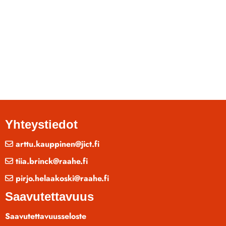
Yhteystiedot
arttu.kauppinen@jict.fi
tiia.brinck@raahe.fi
pirjo.helaakoski@raahe.fi
Saavutettavuus
Saavutettavuusseloste