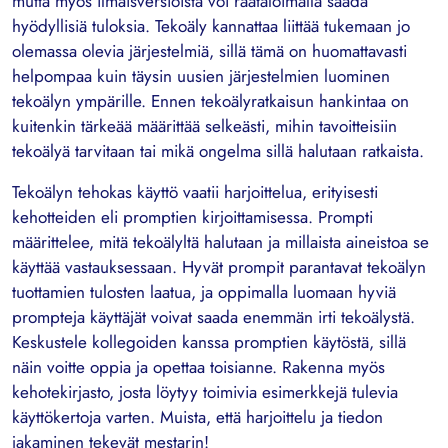
mutta myös ilmaisversioista voi räätälöimällä saada
hyödyllisiä tuloksia. Tekoäly kannattaa liittää tukemaan jo
olemassa olevia järjestelmiä, sillä tämä on huomattavasti
helpompaa kuin täysin uusien järjestelmien luominen
tekoälyn ympärille. Ennen tekoälyratkaisun hankintaa on
kuitenkin tärkeää määrittää selkeästi, mihin tavoitteisiin
tekoälyä tarvitaan tai mikä ongelma sillä halutaan ratkaista.
Tekoälyn tehokas käyttö vaatii harjoittelua, erityisesti
kehotteiden eli promptien kirjoittamisessa. Prompti
määrittelee, mitä tekoälyltä halutaan ja millaista aineistoa se
käyttää vastauksessaan. Hyvät prompit parantavat tekoälyn
tuottamien tulosten laatua, ja oppimalla luomaan hyviä
prompteja käyttäjät voivat saada enemmän irti tekoälystä.
Keskustele kollegoiden kanssa promptien käytöstä, sillä
näin voitte oppia ja opettaa toisianne. Rakenna myös
kehotekirjasto, josta löytyy toimivia esimerkkejä tulevia
käyttökertoja varten. Muista, että harjoittelu ja tiedon
jakaminen tekevät mestarin!