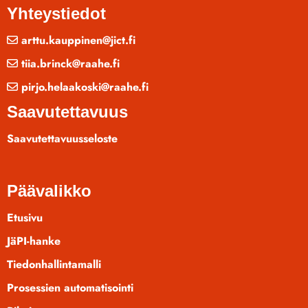
Yhteystiedot
arttu.kauppinen@jict.fi
tiia.brinck@raahe.fi
pirjo.helaakoski@raahe.fi
Saavutettavuus
Saavutettavuusseloste
Päävalikko
Etusivu
JäPI-hanke
Tiedonhallintamalli
Prosessien automatisointi