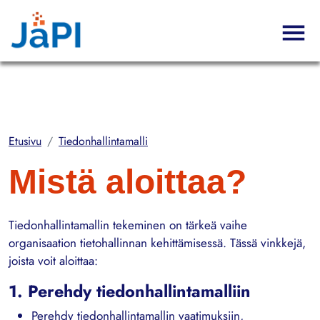
Hyppää pääsisältöön
Etusivu
Tiedonhallintamalli
Mistä aloittaa?
Tiedonhallintamallin tekeminen on tärkeä vaihe
organisaation tietohallinnan kehittämisessä. Tässä vinkkejä,
joista voit aloittaa:
1. Perehdy tiedonhallintamalliin
Perehdy tiedonhallintamallin vaatimuksiin,